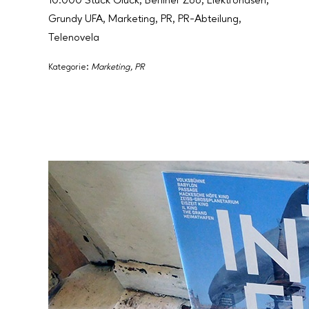
10.000 Stück Glück
,
Berliner Zoo
,
Elektrohasen
,
Grundy UFA
,
Marketing
,
PR
,
PR-Abteilung
,
Telenovela
Kategorie:
Marketing
,
PR