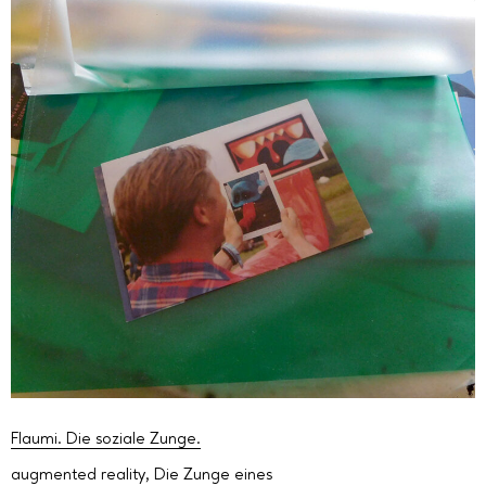
Flaumi. Die soziale Zunge.
augmented reality
,
Die Zunge eines